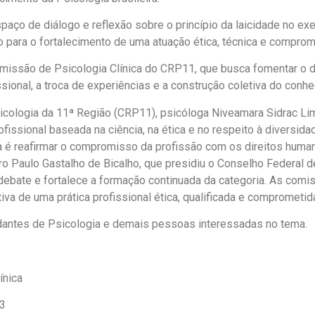
ço de diálogo e reflexão sobre o princípio da laicidade no exer
 para o fortalecimento de uma atuação ética, técnica e compro
omissão de Psicologia Clínica do CRP11, que busca fomentar o
issional, a troca de experiências e a construção coletiva do conh
icologia da 11ª Região (CRP11), psicóloga Niveamara Sidrac L
issional baseada na ciência, na ética e no respeito à diversida
ia é reafirmar o compromisso da profissão com os direitos human
o Paulo Gastalho de Bicalho, que presidiu o Conselho Federal 
 debate e fortalece a formação continuada da categoria. As c
etiva de uma prática profissional ética, qualificada e compromet
tudantes de Psicologia e demais pessoas interessadas no tema.
ínica
23