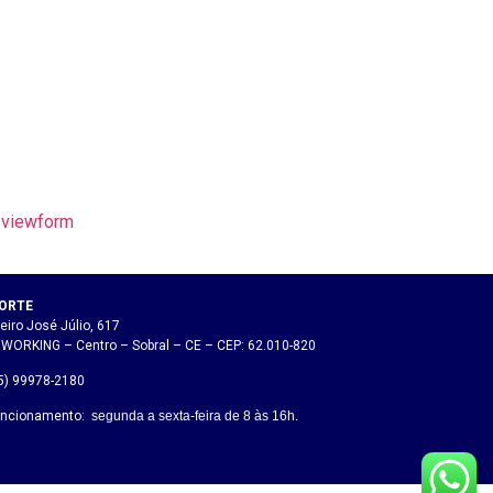
viewform
NORTE
iro José Júlio, 617
WORKING – Centro – Sobral – CE – CEP: 62.010-820
85) 99978-2180
funcionamento:
segunda a sexta-feira de 8 às 16h.