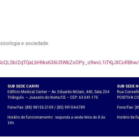
sicologia e sociedade.
pQLScQLSbI2qTQaLbHhkx636U3WbZoDPy_o9wvL1iTKjJXCoRBhw/
SUB SEDE CARIRI
SUB SEDE 
Edifício Medical Center – Av. Eduardo Mclain, 440, Sala 204
Rua Conselhe
Triângulo – Juazeiro do Norte/CE – CEP: 63.041-175
POSITIVA CO
Fone/Fax: (88) 98155-2109 / (85) 99104-6789
Fone/Fax: (
Horário de funcionamento:
segunda a sexta-feira de 8 às
Horário de 
16h.