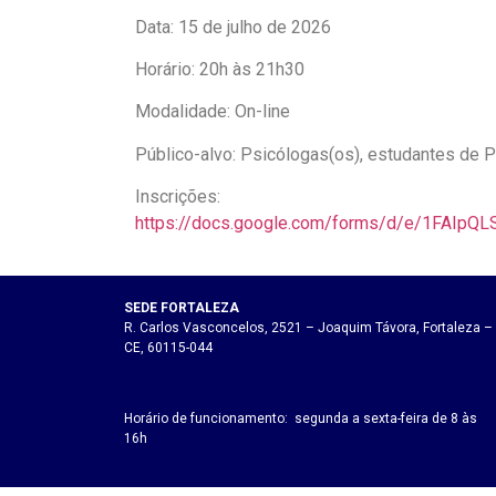
Data: 15 de julho de 2026
Horário: 20h às 21h30
Modalidade: On-line
Público-alvo: Psicólogas(os), estudantes de P
Inscrições:
https://docs.google.com/forms/d/e/1FAI
SEDE FORTALEZA
R. Carlos Vasconcelos, 2521 – Joaquim Távora, Fortaleza –
CE, 60115-044
Horário de funcionamento: segunda a sexta-feira de 8 às
16h