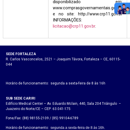
disponibilizado em:
www.comprasgovernamentais.gov.br
e no site: http://www.crp11.gov.br
INFORMAÇÕES:
licitacao@crp11.gov.br
.
SEDE FORTALEZA
R. Carlos Vasconcelos, 2521 – Joaquim Távora, Fortaleza – CE, 60115-
044
Horário de funcionamento: segunda a sexta-feira de 8 às 16h
SUB SEDE CARIRI
Edifício Medical Center – Av. Eduardo Mclain, 440, Sala 204 Triângulo –
Juazeiro do Norte/CE – CEP: 63.041-175
Fone/Fax: (88) 98155-2109 / (85) 99104-6789
Horário de funcionamento:
segunda a sexta-feira de 8 às 16h.