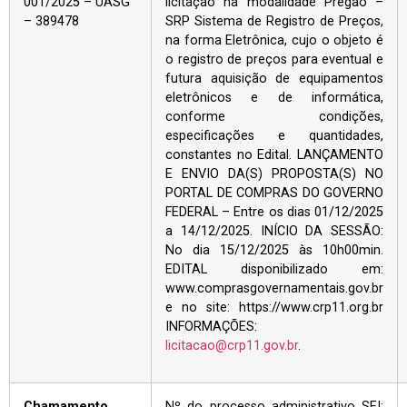
001/2025 – UASG
licitação na modalidade Pregão –
– 389478
SRP Sistema de Registro de Preços,
na forma Eletrônica, cujo o objeto é
o registro de preços para eventual e
futura aquisição de equipamentos
eletrônicos e de informática,
conforme condições,
especificações e quantidades,
constantes no Edital. LANÇAMENTO
E ENVIO DA(S) PROPOSTA(S) NO
PORTAL DE COMPRAS DO GOVERNO
FEDERAL – Entre os dias 01/12/2025
a 14/12/2025. INÍCIO DA SESSÃO:
No dia 15/12/2025 às 10h00min.
EDITAL disponibilizado em:
www.comprasgovernamentais.gov.br
e no site: https://www.crp11.org.br
INFORMAÇÕES:
licitacao@crp11.gov.br
.
Chamamento
Nº do processo administrativo SEI: